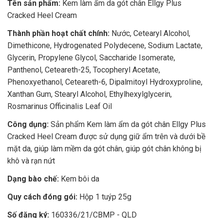
Tên sản phẩm:
Kem làm ẩm da gót chân Ellgy Plus
Cracked Heel Cream
Thành phần hoạt chất chính:
Nước, Cetearyl Alcohol,
Dimethicone, Hydrogenated Polydecene, Sodium Lactate,
Glycerin, Propylene Glycol, Saccharide Isomerate,
Panthenol, Ceteareth-25, Tocopheryl Acetate,
Phenoxyethanol, Ceteareth-6, Dipalmitoyl Hydroxyproline,
Xanthan Gum, Stearyl Alcohol, Ethylhexylglycerin,
Rosmarinus Officinalis Leaf Oil
Công dụng:
Sản phẩm Kem làm ẩm da gót chân Ellgy Plus
Cracked Heel Cream được sử dụng giữ ẩm trên và dưới bề
mặt da, giúp làm mềm da gót chân, giúp gót chân không bị
khô và rạn nứt
Dạng bào chế:
Kem bôi da
Quy cách đóng gói:
Hộp 1 tuýp 25g
Số đăng ký:
160336/21/CBMP - QLD