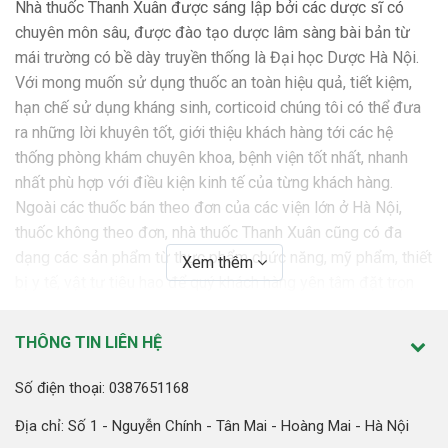
Nhà thuốc Thanh Xuân được sáng lập bởi các dược sĩ có
chuyên môn sâu, được đào tạo dược lâm sàng bài bản từ
mái trường có bề dày truyền thống là Đại học Dược Hà Nội.
Với mong muốn sử dụng thuốc an toàn hiệu quả, tiết kiệm,
hạn chế sử dụng kháng sinh, corticoid chúng tôi có thể đưa
ra những lời khuyên tốt, giới thiệu khách hàng tới các hệ
thống phòng khám chuyên khoa, bệnh viện tốt nhất, nhanh
nhất phù hợp với điều kiện kinh tế của từng khách hàng.
Ngoài các thuốc bán theo đơn của các viện lớn ở Hà Nội,
thuốc không theo đơn, nhà thuốc Thanh Xuân cũng có đa
dạng các sản phẩm từ thực phẩm chức năng, mỹ phẩm, thiết
Xem thêm
bị y tế, vật tư tiêu hao để quý khách hàng yên tâm đặt trọn
niềm tin.
THÔNG TIN LIÊN HỆ
SỨ MỆNH
Nhà thuốc Thanh Xuân cam kết mang tới những sản phẩm,
Số điện thoại: 0387651168
dịch vụ tốt nhất với giá thành tốt nhất nhằm “ Giữ sức khỏe
Địa chỉ: Số 1 - Nguyễn Chính - Tân Mai - Hoàng Mai - Hà Nội
luôn bên bạn”