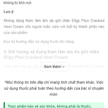
không bị khô nứt.
Lưu ý:
Không dùng Kem làm ẩm da gót chân Ellgy Plus Cracked
Heel Cream cho người mẫn cảm với bất kỳ thành phần nào
của sản phẩm
Đọc kỹ hướng dẫn sử dụng trước khi dùng
5. Đối tượng sử dụng Kem làm ẩm da gót chân
Ellgy Plus Cracked Heel Cream
Kem làm ẩm da gót chân Ellgy Plus Cracked Heel Cream
Xem thêm
dùng được cho cả người lớn và trẻ em. Phù hợp với người da
khô, bị rạn nứt vùng da gót chân.
*Mọi thông tin trên đây chỉ mang tính chất tham khảo. Việc
6. Bảo quản Kem làm ẩm da gót chân Ellgy Plus
sử dụng thuốc phải tuân theo hướng dẫn của bác sĩ chuyên
Cracked Heel Cream
môn.
Bảo quản Kem làm ẩm da gót chân Ellgy Plus Cracked Heel
Thực phẩm bảo vệ sức khỏe, không phải là thuốc,