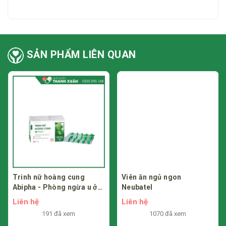
chuyên môn để sử dụng an toàn và hiệu quả.”
SẢN PHẨM LIÊN QUAN
Trinh nữ hoàng cung
Viên ăn ngủ ngon
Abipha - Phòng ngừa u ở
Neubatel
phụ nữ
Liên hệ
Liên hệ
191 đã xem
1070 đã xem